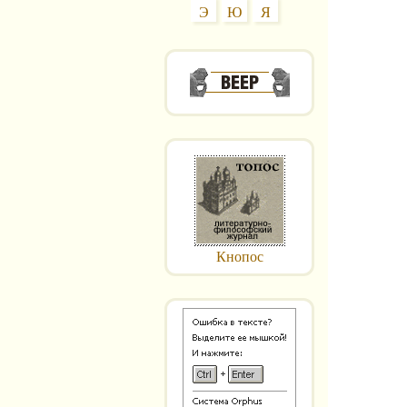
Э
Ю
Я
Кнопос