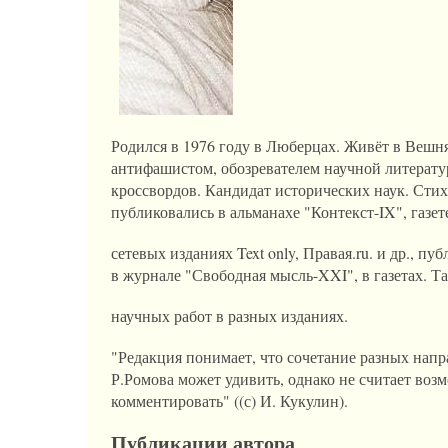
Родился в 1976 году в Люберцах. Живёт в Вешня
антифашистом, обозревателем научной литерату
кроссвордов. Кандидат исторических наук. Стихи
публиковались в альманахе "Контекст-IX", газет
сетевых изданиях Text only, Правая.ru. и др., пу
в журнале "Свободная мысль-XXI", в газетах. Та
научных работ в разных изданиях.
"Редакция понимает, что сочетание разных нап
Р.Ромова может удивить, однако не считает воз
комментировать" ((с) И. Кукулин).
Публикации автора