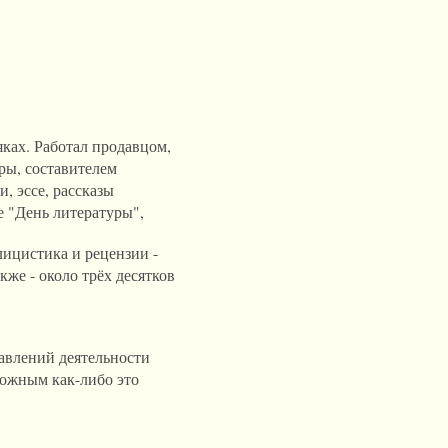
ках. Работал продавцом,
ры, составителем
, эссе, рассказы
е "День литературы",
блицистика и рецензии -
кже - около трёх десятков
равлений деятельности
можным как-либо это