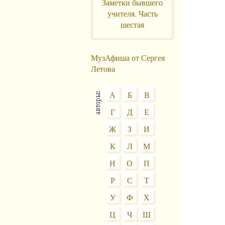
Заметки бывшего
учителя. Часть
шестая
МузАфиша от Сергея
Летова
А
Б
В
Г
Д
Е
Ж
З
И
К
Л
М
Н
О
П
Р
С
Т
У
Ф
Х
Ц
Ч
Ш