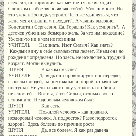
всех сил, но гармония, как мечтается, не выходит.
Слишком слабое звено являю собой. Убог немного. Но
это уж как Господь устроил. Чего же удивляться, что
жена меня странным находит?.. А чаяния высокие,
Константин Сергеевич. Да. Гордыня! Как усмирить?.. А
деточек убиенных безмерно жаль. За что им наказание?
Уж они-то ни в чем не повинны.
УЧИТЕЛЬ Как знать, Изот Силыч? Как знать?
Каждый вину в себе сызмальства лелеет. Иным она до
рождения определена. Но здесь, не исключено, трудный
возраст. Могли вынудить.
ШУНЯ В каком смысле?
УЧИТЕЛЬ Да ведь они провоцируют нас нередко,
взрослых людей, на ничтожные и, порой, отчаянные
поступки. Не учитывают нашу усталость от обид и
нелепостей… Вот вы, Изот Силыч, отчима своего
вспомнили. Нездоровым человеком был?
ШУНЯ Как есть.
УЧИТЕЛЬ Пожилой человек – как правило,
нездоровый человек. А подросток? Разве подросток
здоров?.. Здесь болезнь по причине роста.
ШУНЯ Да, все болеем. Я как раз давеча
декларировал.