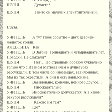
ШУНЯ Думаете?
ШУНЯ Так-то он мальчик впечатлительный.
Пауза.
УЧИТЕЛЬ А тут такое событие – двух девочек-
малюток убили.
АЛЕВТИНА Как!
УЧИТЕЛЬ В Затоне. Тринадцать и четырнадцать лет.
Погодки. Не слыхали?
ШУНЯ Нет… Но странным образом буквально
только что с Иваном Матвеевичем о душегубах
рассуждали. В том числе об иноземцах, вавилонянах.
Мы их так окрестили. А они и есть вавилоняне.
УЧИТЕЛЬ Вавилоняне, конечно, немного другое…
ШУНЯ Иносказательно.
УЧИТЕЛЬ Иносказательно допускается. А в каком
ракурсе рассуждали?
ШУНЯ Каково им там?
УЧИТЕЛЬ Где?
ШУНЯ На самом дне… Ведомо ли им