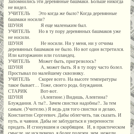
Запомнились эти деревянные башмаки. Больше никогда
не видел.
УЧИТЕЛЬ Это когда же было? Когда деревянные
башмаки носили?
ШУНЯ Я еще маленьким был.
УЧИТЕЛЬ Но в ту пору деревянных башмаков уже
не носили.
ШУНЯ Не носили. Ни у меня, ни у отчима
деревянных башмаков не было. Но вот один встретился.
Или каторжанин или голландец.
УЧИТЕЛЬ Может быть, пригрезилось?
ШУНЯ А, может быть. Я в ту пору часто болел.
Простывал по малейшему сквозняку.
УЧИТЕЛЬ Скорее всего. На высоте температуры
такое бывает… Тоже, своего рода, блуждания.
СТАРИК Вот-вот.
ШУНЯ (Алевтине.) Видишь, Алевтина?
Блуждания. А ты?.. Зачем свистки надобны?.. За тем
самым. (Учителю.) Я ведь для того свистки и делаю,
Константин Сергеевич. Дабы облегчить, так сказать. И
путь, и чаяния. Дабы не заблудиться и уверенности
придать. И сгинувшим и скорбящим. И, в практическом
смысле, не исключено, я более полезен, чем, нежели