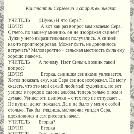
Константин Сергеевич и старик выпивают.
УЧИТЕЛЬ (Шуне.) И что Сера?
ШУНЯ А вот как раз вопрос вам касаемо Сера.
Отчего, по вашему мнению, он не изображал свиней?
Лужи у него выразительными получались. А свиней
как-то проигнорировал. Может быть, не доводилось
встречать? Маловероятно – сельская местность была ему
хорошо знакома.
УЧИТЕЛЬ А почему, Изот Силыч, возник такой
вопрос?
ШУНЯ Егорка, сынишка свинками увлекается.
Хотел показать ему, как Сера свинок изображал. Не могу
сказать, что это мой самый любимый художник, но вот
увидел в городе в салоне альбом, теперь только о нем и
думаю. Увидел эти цыпочки – с тех пор не отпускает…
Не купил, денег пожалел. Да и не было у меня с собой
столько. Так бы, глядишь, малявочка увидел Сера,
вдохновился и сам рисовать начал.
УЧИТЕЛЬ Егорка?
ШУНЯ Егорка
УЧИТЕЛЬ Это – вряд ли.