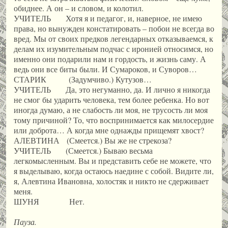
обиднее. А он – и словом, и колотил.
УЧИТЕЛЬ Хотя я и педагог, и, наверное, не имею
права, но вынужден констатировать – побои не всегда во
вред. Мы от своих предков легендарных отказываемся, к
делам их изумительным подчас с иронией относимся, но
именно они подарили нам и гордость, и жизнь саму. А
ведь они все биты были. И Сумароков, и Суворов…
СТАРИК (Задумчиво.) Кутузов…
УЧИТЕЛЬ Да, это негуманно, да. И лично я никогда
не смог бы ударить человека, тем более ребенка. Но вот
иногда думаю, а не слабость ли моя, не трусость ли моя
тому причиной? То, что воспринимается как милосердие
или доброта… А когда мне однажды прищемят хвост?
АЛЕВТИНА (Смеется.) Вы же не стрекоза?
УЧИТЕЛЬ (Смеется.) Бываю весьма
легкомысленным. Вы и представить себе не можете, что
я выделываю, когда остаюсь наедине с собой. Видите ли,
я, Алевтина Ивановна, холостяк и никто не сдерживает
меня.
ШУНЯ Нет.
Пауза.