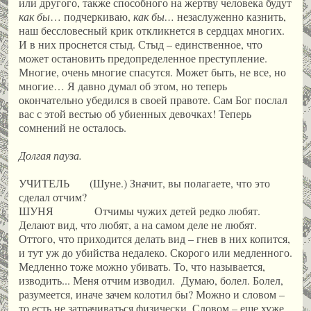
или другого, также способного на жертву человека будут
как бы
… подчеркиваю,
как бы…
незаслуженно казнить,
наш бессловесный крик откликнется в сердцах многих.
И в них проснется стыд. Стыд – единственное, что
может остановить предопределенное преступление.
Многие, очень многие спасутся. Может быть, не все, но
многие… Я давно думал об этом, но теперь
окончательно убедился в своей правоте. Сам Бог послал
вас с этой вестью об убиенных девочках! Теперь
сомнений не осталось.
Долгая пауза.
УЧИТЕЛЬ (Шуне.) Значит, вы полагаете, что это
сделал отчим?
ШУНЯ Отчимы чужих детей редко любят.
Делают вид, что любят, а на самом деле не любят.
Оттого, что приходится делать вид – гнев в них копится,
и тут уж до убийства недалеко. Скорого или медленного.
Медленно тоже можно убивать. То, что называется,
изводить... Меня отчим изводил. Думаю, болел. Болел,
разумеется, иначе зачем колотил бы? Можно и словом –
то есть не затрачиваться физически. Словом – еще хуже,