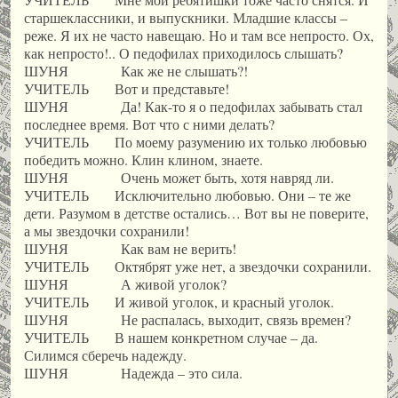
старшеклассники, и выпускники. Младшие классы –
реже. Я их не часто навещаю. Но и там все непросто. Ох,
как непросто!.. О педофилах приходилось слышать?
ШУНЯ Как же не слышать?!
УЧИТЕЛЬ Вот и представьте!
ШУНЯ Да! Как-то я о педофилах забывать стал
последнее время. Вот что с ними делать?
УЧИТЕЛЬ По моему разумению их только любовью
победить можно. Клин клином, знаете.
ШУНЯ Очень может быть, хотя навряд ли.
УЧИТЕЛЬ Исключительно любовью. Они – те же
дети. Разумом в детстве остались… Вот вы не поверите,
а мы звездочки сохранили!
ШУНЯ Как вам не верить!
УЧИТЕЛЬ Октябрят уже нет, а звездочки сохранили.
ШУНЯ А живой уголок?
УЧИТЕЛЬ И живой уголок, и красный уголок.
ШУНЯ Не распалась, выходит, связь времен?
УЧИТЕЛЬ В нашем конкретном случае – да.
Силимся сберечь надежду.
ШУНЯ Надежда – это сила.