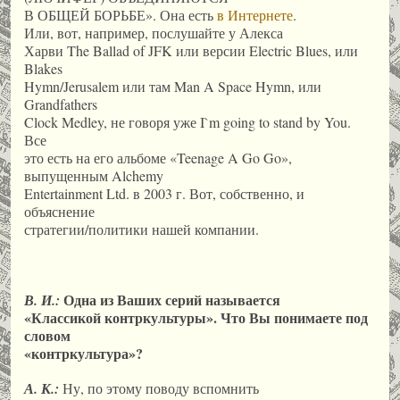
В ОБЩЕЙ БОРЬБЕ». Она есть
в Интернете
.
Или, вот, например, послушайте у Алекса
Харви The Ballad of JFK или версии Electric Blues, или
Blakes
Hymn/Jerusalem или там Man A Space Hymn, или
Grandfathers
Clock Medley, не говоря уже I`m going to stand by You.
Все
это есть на его альбоме «Teenage A Go Go»,
выпущенным Alchemy
Entertainment Ltd. в 2003 г. Вот, собственно, и
объяснение
стратегии/политики нашей компании.
Одна из Ваших серий называется
В. И.:
«Классикой контркультуры». Что Вы понимаете под
словом
«контркультура»?
А. К.:
Ну, по этому поводу вспомнить