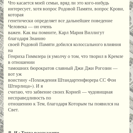
Что касается моей семьи, вряд ли это кого-нибудь
интересует, хотя вопрос Родовой Памяти, вопрос Крови,
которая
генетически определяет все дальнейшее поведение
Человека — он очень
важен. Как вы помните, Карл Мария Виллигут
благодаря Знанию
своей Родовой Памяти добился колоссального влияния
на
Генриха Гиммлера (я умолчу о том, что творил в Кремле
в отношении
тамошних бюрократов славный Джи Джи Рогозин —
вот уж
воистину «Похождения Штандартенфюрера СС Фон
Штирлица»). И я
считаю, что забвение своих Корней — чудовищная
несправедливость по
отношению к Тем, благодаря Которым ты появился на
Свет.
Тогда расскажите.
В. И.: