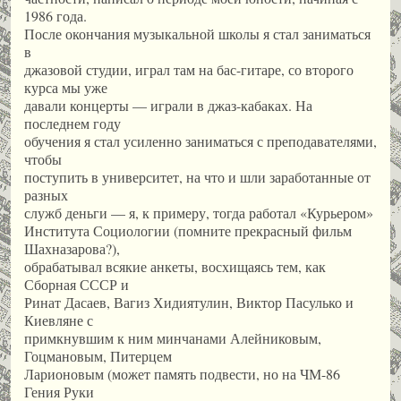
1986 года.
После окончания музыкальной школы я стал заниматься
в
джазовой студии, играл там на бас-гитаре, со второго
курса мы уже
давали концерты — играли в джаз-кабаках. На
последнем году
обучения я стал усиленно заниматься с преподавателями,
чтобы
поступить в университет, на что и шли заработанные от
разных
служб деньги — я, к примеру, тогда работал «Курьером»
Института Социологии (помните прекрасный фильм
Шахназарова?),
обрабатывал всякие анкеты, восхищаясь тем, как
Сборная СССР и
Ринат Дасаев, Вагиз Хидиятулин, Виктор Пасулько и
Киевляне с
примкнувшим к ним минчанами Алейниковым,
Гоцмановым, Питерцем
Ларионовым (может память подвести, но на ЧМ-86
Гения Руки