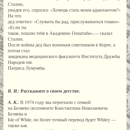
Сталин,
увидев его, спросил: «Хочешь стать моим адъютантом?»
На что
дед ответил: «Служить бы рад, прислуживаться тошно».
«Если ты
таков, пошлю тебя в Академию Генштаба»,— сказал
Сталин.
После войны дед был военным советником в Корее, а
потом стал
замдекана медицинского факультета Института Дружбы
Народов им.
Патриса Лумумбы.
Расскажите о своем детстве.
В. И.:
А. К.:
В 1974 году мы переехали с семьей
на Беляево (вспомните Константина Николаевича
Беляева и
Isle of White, но более точный перевод будет Whitey —
также как