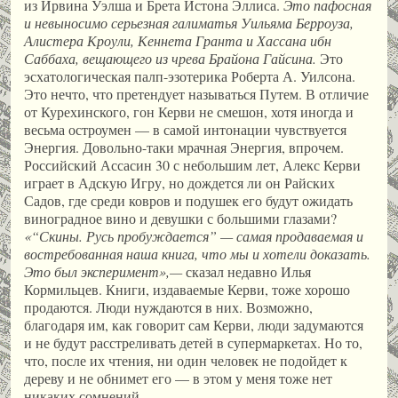
из Ирвина Уэлша и Брета Истона Эллиса.
Это пафосная
и невыносимо серьезная галиматья Уильяма Берроуза,
Алистера Кроули, Кеннета Гранта и Хассана ибн
Саббаха, вещающего из чрева Брайона Гайсина.
Это
эсхатологическая палп-эзотерика Роберта А. Уилсона.
Это нечто, что претендует называться Путем. В отличие
от Курехинского, гон Керви не смешон, хотя иногда и
весьма остроумен — в самой интонации чувствуется
Энергия. Довольно-таки мрачная Энергия, впрочем.
Российский Ассасин 30 с небольшим лет, Алекс Керви
играет в Адскую Игру, но дождется ли он Райских
Садов, где среди ковров и подушек его будут ожидать
виноградное вино и девушки с большими глазами?
«“Скины. Русь пробуждается” — самая продаваемая и
востребованная наша книга, что мы и хотели доказать.
Это был эксперимент»,—
сказал недавно Илья
Кормильцев. Книги, издаваемые Керви, тоже хорошо
продаются. Люди нуждаются в них. Возможно,
благодаря им, как говорит сам Керви, люди задумаются
и не будут расстреливать детей в супермаркетах. Но то,
что, после их чтения, ни один человек не подойдет к
дереву и не обнимет его — в этом у меня тоже нет
никаких сомнений.