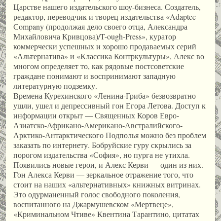
Царстве нашего издательского шоу-бизнеса. Создатель,
редактор, переводчик и творец издательства «Adaptec
Сompany (продолжая дело своего отца, Александра
Михайловича Кривцова)/T-ough-Press», куратор
коммерчески успешных и хорошо продаваемых серий
«Альтернатива» и «Классика Контркультуры», Алекс во
многом определяет то, как рядовые постсоветские
граждане понимают и воспринимают западную
литературную подземку.
Времена Курехинского «Ленина-Гриба» безвозвратно
ушли, ушел и депрессивный гон Егора Летова. Доступ к
информации открыт — Священных Коров Евро-
Азиатско-Африкано-Американо-Австралийского-
Арктико-Антарктического Подполья можно без проблем
заказать по интернету. Бобруйские гуру скрылись за
порогом издательства «София», но пурга не утихла.
Появились новые герои, и Алекс Керви — один из них.
Гон Алекса Керви — зеркальное отражение того, что
стоит на наших «альтернативных» книжных витринах.
Это одурманенный голос свободного поколения,
воспитанного на Джармушевском «Мертвеце»,
«Криминальном Чтиве» Квентина Тарантино, цитатах