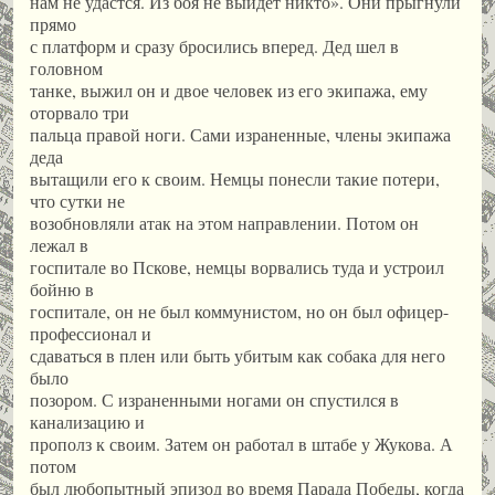
нам не удастся. Из боя не выйдет никто». Они прыгнули
прямо
с платформ и сразу бросились вперед. Дед шел в
головном
танке, выжил он и двое человек из его экипажа, ему
оторвало три
пальца правой ноги. Сами израненные, члены экипажа
деда
вытащили его к своим. Немцы понесли такие потери,
что сутки не
возобновляли атак на этом направлении. Потом он
лежал в
госпитале во Пскове, немцы ворвались туда и устроил
бойню в
госпитале, он не был коммунистом, но он был офицер-
профессионал и
сдаваться в плен или быть убитым как собака для него
было
позором. С израненными ногами он спустился в
канализацию и
прополз к своим. Затем он работал в штабе у Жукова. А
потом
был любопытный эпизод во время Парада Победы, когда