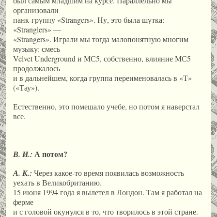
был самым младшим на курсе. Параллельно мы
организовали
панк-группу «Strangers». Ну, это была шутка:
«Stranglers» —
«Strangers». Играли мы тогда малопонятную многим
музыку: смесь
Velvet Underground и МС5, собственно, влияние МС5
продолжалось
и в дальнейшем, когда группа переименовалась в «Т»
(«Тау»).
Естественно, это помешало учебе, но потом я наверстал
все.
А потом?
В. И.:
А. К.:
Через какое-то время появилась возможность
уехать в Великобританию.
15 июня 1994 года я вылетел в Лондон. Там я работал на
ферме
и с головой окунулся в то, что творилось в этой стране.