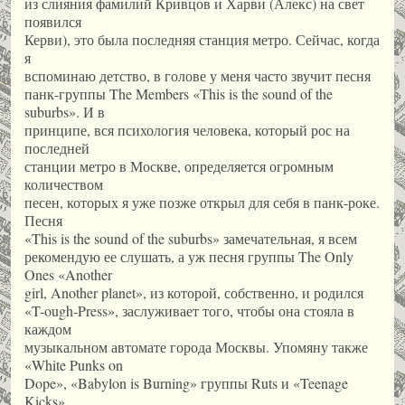
из слияния фамилий Кривцов и Харви (Алекс) на свет
появился
Керви), это была последняя станция метро. Сейчас, когда
я
вспоминаю детство, в голове у меня часто звучит песня
панк-группы The Members «This is the sound of the
suburbs». И в
принципе, вся психология человека, который рос на
последней
станции метро в Москве, определяется огромным
количеством
песен, которых я уже позже открыл для себя в панк-роке.
Песня
«This is the sound of the suburbs» замечательная, я всем
рекомендую ее слушать, а уж песня группы The Only
Ones «Another
girl, Another planet», из которой, собственно, и родился
«T-ough-Press», заслуживает того, чтобы она стояла в
каждом
музыкальном автомате города Москвы. Упомяну также
«White Punks on
Dope», «Babylon is Burning» группы Ruts и «Teenage
Kicks»