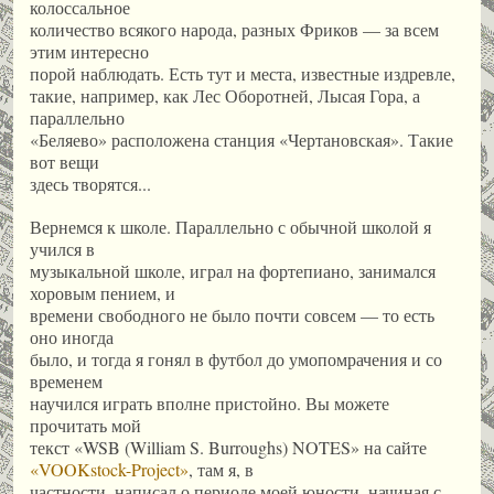
колоссальное
количество всякого народа, разных Фриков — за всем
этим интересно
порой наблюдать. Есть тут и места, известные издревле,
такие, например, как Лес Оборотней, Лысая Гора, а
параллельно
«Беляево» расположена станция «Чертановская». Такие
вот вещи
здесь творятся...
Вернемся к школе. Параллельно с обычной школой я
учился в
музыкальной школе, играл на фортепиано, занимался
хоровым пением, и
времени свободного не было почти совсем — то есть
оно иногда
было, и тогда я гонял в футбол до умопомрачения и со
временем
научился играть вполне пристойно. Вы можете
прочитать мой
текст «WSB (William S. Burroughs) NOTES» на сайте
«VOOKstock-Project»
, там я, в
частности, написал о периоде моей юности, начиная с