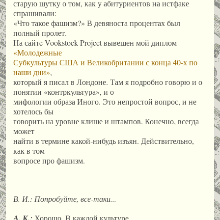
старую шутку о том, как у абитуриентов на истфаке
спрашивали:
«Что такое фашизм?» В девяноста процентах был
полный пролет.
На сайтe Vookstock Project вывешен мой диплом
«Молодежные
Субкультуры США и Великобритании с конца 40-х по
наши дни»
,
который я писал в Лондоне. Там я подробно говорю и о
понятии «контркультура», и о
мифологии образа Иного. Это непростой вопрос, и не
хотелось бы
говорить на уровне клише и штампов. Конечно, всегда
может
найти в термине какой-нибудь изъян. Действительно,
как в том
вопросе про фашизм.
В. И.:
Попробуйте, все-таки...
А. К.:
Хорошо. В каждой культуре