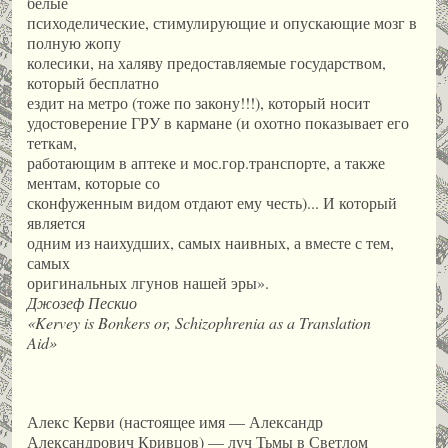
белые
психоделические, стимулирующие и опускающие мозг в
полную жопу
колесики, на халяву предоставляемые государством,
который бесплатно
ездит на метро (тоже по закону!!!), который носит
удостоверение ГРУ в кармане (и охотно показывает его
теткам,
работающим в аптеке и мос.гор.транспорте, а также
ментам, которые со
сконфуженным видом отдают ему честь)... И который
является
одним из наихудших, самых наивных, а вместе с тем,
самых
оригинальных лгунов нашей эры».
Джозеф Пескио
«Kervey is Bonkers or, Schizophrenia as a Translation
Aid»
Алекс Керви (настоящее имя — Александр
Александрович Кривцов) — луч Тьмы в Светлом