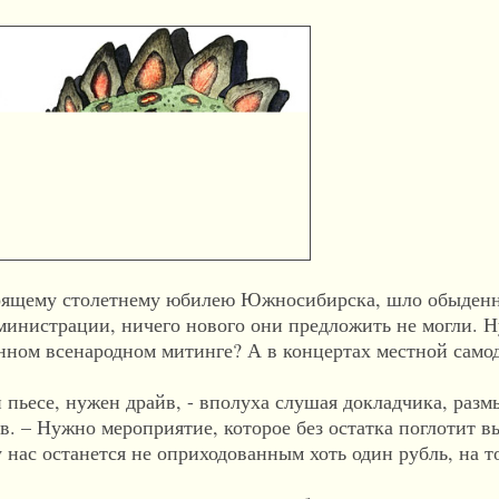
ему столетнему юбилею Южносибирска, шло обыденно
министрации, ничего нового они предложить не могли. Ну
нном всенародном митинге? А в концертах местной само
есе, нужен драйв, - вполуха слушая докладчика, раз
 – Нужно мероприятие, которое без остатка поглотит в
 нас останется не оприходованным хоть один рубль, на то