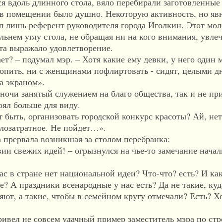
доль длинного стола, вяло перебирали заготовленные
 в помещении было душно. Некоторую активность, но яв
ял лишь референт руководителя города Иголкин. Этот мо
ьнем углу стола, не обращая ни на кого внимания, увле
та выражало удовлетворение.
 – подумал мэр. – Хотя какие ему девки, у него один м
попить, ни с женщинами пофлиртовать - сидят, целыми д
а экраном».
чи занятый служением на благо общества, так и не при
оял больше для виду.
ть, организовать городской конкурс красоты? Ай, нет
лозатратное. Не пойдет…».
ервала возникшая за столом перебранка:
 свежих идей! – огрызнулся на чье-то замечание начал
 в стране нет национальной идеи? Что-что? есть? И как
? А праздники всенародные у нас есть? Да не такие, ку
ют, а такие, чтобы в семейном кругу отмечали? Есть? Х
вел не совсем удачный пример заместитель мэра по стр