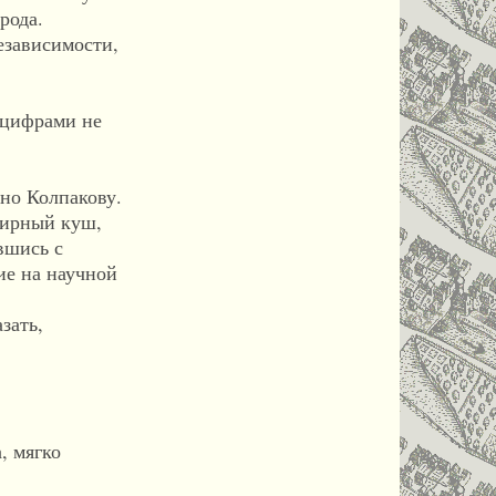
рода.
езависимости,
 цифрами не
но Колпакову.
 жирный куш,
вшись с
ие на научной
зать,
, мягко