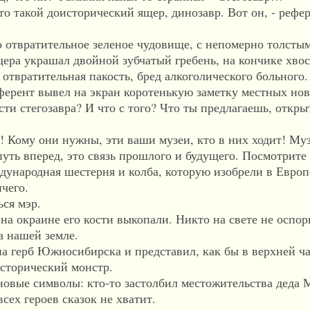
 такой доисторический ящер, динозавр. Вот он, - рефер
твратительное зеленое чудовище, с непомерно толстым
ера украшал двойной зубчатый гребень, на кончике хвос
отвратительная пакость, бред алкоголического больного.
рент вывел на экран коротенькую заметку местных нов
 стегозавра? И что с того? Что ты предлагаешь, открыт
ому они нужны, эти ваши музеи, кто в них ходит! Муз
 путь вперед, это связь прошлого и будущего. Посмотрите 
дународная шестерня и колба, которую изобрели в Европ
чего.
ся мэр.
а окраине его кости выкопали. Никто на свете не оспори
а нашей земле.
герб Южносибирска и представил, как бы в верхней ча
исторический монстр.
ые символы: кто-то застолбил местожительства деда М
всех героев сказок не хватит.