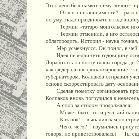
Этот день был памятен ему лично – п
- От кого независимости? – разошел
по уму, надо праздновать в годовщину
- Термин «татаро-монгольское иго»
- Термин отменили, а иго осталось.
облагородить. История - наука точная.
Мэр усмехнулся. Он понял, в чей 
Идея передвинуть годовщину основа
Доработать на посту главы города до 
как федеральное финансирование стол
губернатором, Колпаков отправил уче
основе скорректировать дату основа
Сделав пометку организовать провер
Колпаков вновь погрузился в невеселы
А спор за столом продолжался:
- Может быть, ты и русский нацио
- Казачок! – выпалил зам по строи
- Чего, чего? – изумились присутст
говоря, не приветствовалась). – Ты е