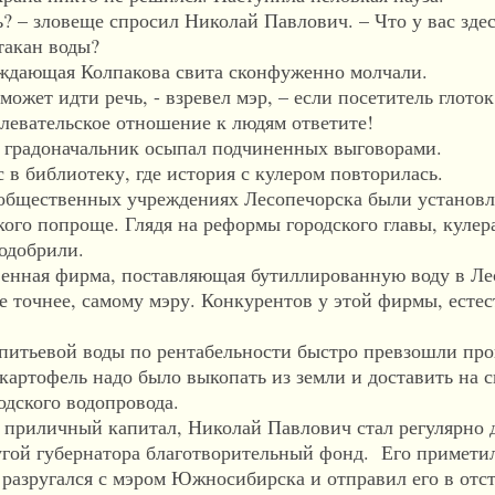
– зловеще спросил Николай Павлович. – Что у вас здес
стакан воды?
ающая Колпакова свита сконфуженно молчали.
ет идти речь, - взревел мэр, – если посетитель глоток
плевательское отношение к людям ответите!
градоначальник осыпал подчиненных выговорами.
библиотеку, где история с кулером повторилась.
бщественных учреждениях Лесопечорска были установл
 кого попроще. Глядя на реформы городского главы, кулер
 одобрили.
нная фирма, поставляющая бутиллированную воду в Ле
 точнее, самому мэру. Конкурентов у этой фирмы, естес
ьевой воды по рентабельности быстро превзошли про
картофель надо было выкопать из земли и доставить на с
одского водопровода.
иличный капитал, Николай Павлович стал регулярно 
угой губернатора благотворительный фонд. Его примети
азругался с мэром Южносибирска и отправил его в отст