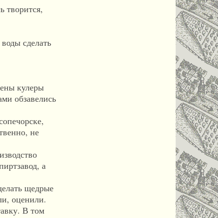
ь творится,
 воды сделать
ены кулеры
ами обзавелись
сопечорске,
твенно, не
изводство
пиртзавод, а
делать щедрые
ли, оценили.
авку. В том