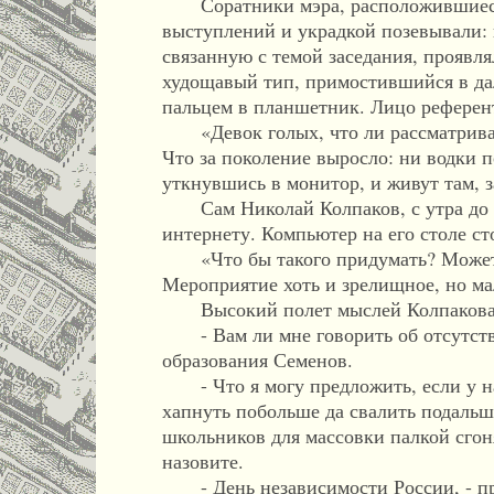
Соратники мэра, расположившиеся в
выступлений и украдкой позевывали:
связанную с темой заседания, проявл
худощавый тип, примостившийся в дал
пальцем в планшетник. Лицо референ
«Девок голых, что ли рассматривает?
Что за поколение выросло: ни водки 
уткнувшись в монитор, и живут там, з
Сам Николай Колпаков, с утра до но
интернету. Компьютер на его столе ст
«Что бы такого придумать? Может бы
Мероприятие хоть и зрелищное, но ма
Высокий полет мыслей Колпакова пр
- Вам ли мне говорить об отсутствии
образования Семенов.
- Что я могу предложить, если у нас
хапнуть побольше да свалить подальше
школьников для массовки палкой сгоня
назовите.
- День независимости России, - при