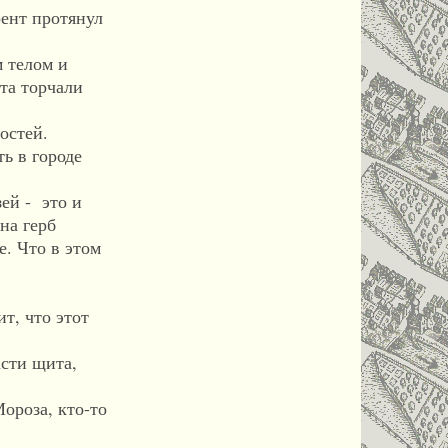
ент протянул
 телом и
та торчали
остей.
ь в городе
ей - это и
на герб
е. Что в этом
т, что этот
сти щита,
ороза, кто-то