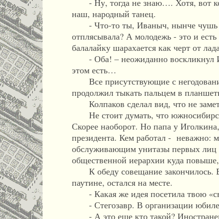
- Ну, тогда не знаю…. Хотя, вот ко
наш, народный танец.
- Что-то ты, Иваныч, нынче чушь не
отплясывала? А молодежь - это и есть
балалайку шарахается как черт от лада
- Оба! – неожиданно воскликнул Иго
этом есть…
Все присутствующие с негодованием 
продолжил тыкать пальцем в планшет
Колпаков сделал вид, что не замети
Не стоит думать, что южносибирски
Скорее наоборот. Но папа у Иголкина,
президента. Кем работал - неважно: 
обслуживающим унитазы первых лиц в 
общественной иерархии куда повыше, 
К обеду совещание закончилось. Вс
паутине, остался на месте.
- Какая же идея посетила твою «свет
- Стегозавр. В организации юбилея 
- А это еще кто такой? Иностранец,