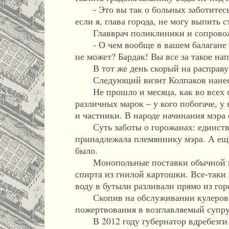
- Это вы так о больных заботитесь? 
если я, глава города, не могу выпить 
Главврач поликлиники и сопровожд
- О чем вообще в вашем балагане мож
не может? Бардак! Вы все за такое на
В тот же день скорый на расправу 
Следующий визит Колпаков нанес в 
Не прошло и месяца, как во всех о
различных марок – у кого побогаче, у
и частники. В народе начинания мэра
Суть заботы о горожанах: единстве
принадлежала племяннику мэра. А еще
было.
Монопольные поставки обычной пит
спирта из гнилой картошки. Все-таки 
воду в бутыли разливали прямо из гор
Скопив на обслуживании кулеров пр
пожертвования в возглавляемый супр
В 2012 году губернатор вдребезги р