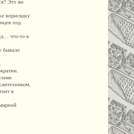
ся? Это же
ке вприсядку
анцев под
ед… что-то в
е бывало
.
кратии.
елами
 сантехником,
тоит в
емирной