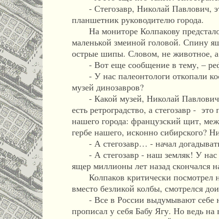
- Стегозавр, Николай Павлович, это
планшетник руководителю города.
На мониторе Колпакову предстало о
маленькой змеиной головой. Спину ящ
острые шипы. Словом, не животное, а 
- Вот еще сообщение в тему, – рефе
- У нас палеонтологи откопали кости
музей динозавров?
- Какой музей, Николай Павлович! К
есть ретроградство, а стегозавр - это
нашего города: французский щит, меж
гербе нашего, исконно сибирского? Ни
- А стегозавр… - начал догадывать
- А стегозавр - наш земляк! У нас н
ящер миллионы лет назад скончался н
Колпаков критически посмотрел на 
вместо безликой колбы, смотрелся до
- Все в России выдумывают себе нов
прописал у себя Бабу Ягу. Но ведь на 