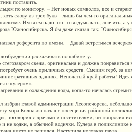
тник поставить.
цем по монитору. – Нет новых символов, все и старают
ь, хоть слову из трех букв – лишь бы чем-то оригинальны
олизме. Им всем надо что-то выдумывать, ловчить, а у 
орода Южносибирска. Я бы даже сказал так: Южносибирск
звал референта по имени. – Давай встретимся вечерко
озбуждении расхаживать по кабинету:
стегозавром свежа, оригинальна и должна понравиться 
потребует очень приличных средств. Сменим герб, за ни
дминистративных зданиях. Непочатый край работы! Идея 
ея с кулером».
ревания и охлаждения воды, когда-то началась стремит
избран главой администрации Лесопечорска, небольшог
осту мэра Колпаков начал с посещения районной поликли
, поговорив с врачами и посетителями, он попросил ис
е и не водки, а обычной водички. Кулера в поликлинике 
крана никто не решился. Наступила неловкая пауза.