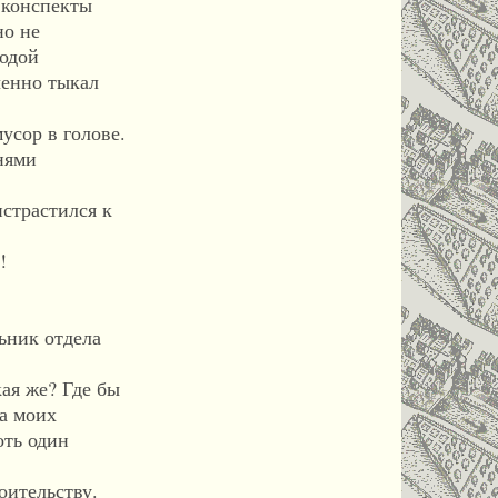
 конспекты
но не
лодой
ченно тыкал
усор в голове.
нями
страстился к
!
ьник отдела
ая же? Где бы
да моих
оть один
оительству.