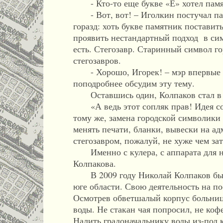
- Кто-то еще букве «Ё» хотел памя
- Вот, вот! – Иголкин постучал паль
горазд: хоть букве памятник поставит
проявить нестандартный подход в симв
есть. Стегозавр. Старинный символ г
стегозавров.
- Хорошо, Игорек! – мэр впервые на
поподробнее обсудим эту тему.
Оставшись один, Колпаков стал в в
«А ведь этот сопляк прав! Идея со 
тому же, замена городской символики 
менять печати, бланки, вывески на а
стегозавром, пожалуй, не хуже чем зат
Именно с кулера, с аппарата для наг
Колпакова.
В 2009 году Николай Колпаков был 
юге области. Свою деятельность на п
Осмотрев обветшалый корпус больницы
воды. Не стакан чая попросил, не коф
Налить градоначальнику воды из-под 