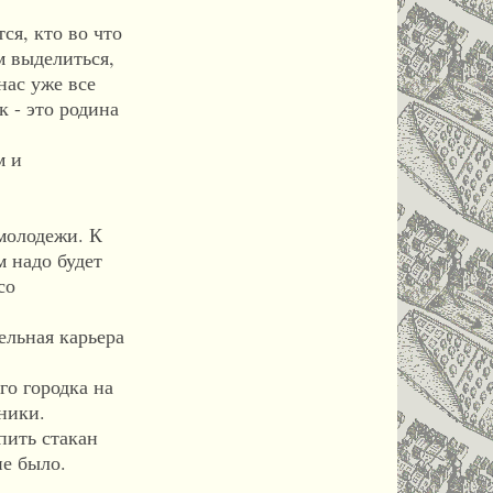
ся, кто во что
м выделиться,
нас уже все
 - это родина
м и
молодежи. К
м надо будет
со
ельная карьера
о городка на
ники.
пить стакан
не было.