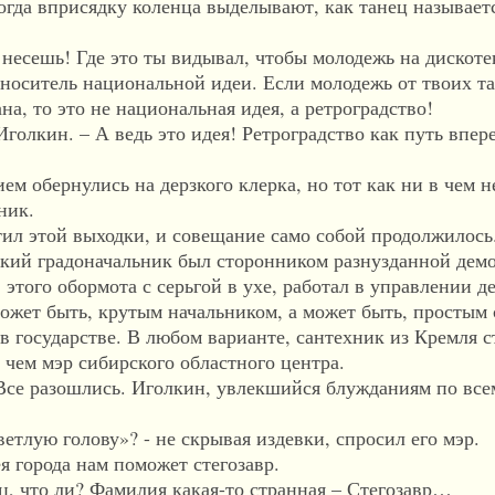
гда вприсядку коленца выделывают, как танец называет
сешь! Где это ты видывал, чтобы молодежь на дискоте
 носитель национальной идеи. Если молодежь от твоих т
на, то это не национальная идея, а ретроградство!
лкин. – А ведь это идея! Ретроградство как путь впер
обернулись на дерзкого клерка, но тот как ни в чем н
ник.
л этой выходки, и совещание само собой продолжилось
й градоначальник был сторонником разнузданной демо
 этого обормота с серьгой в ухе, работал в управлении д
может быть, крутым начальником, а может быть, простым
государстве. В любом варианте, сантехник из Кремля с
чем мэр сибирского областного центра.
е разошлись. Иголкин, увлекшийся блужданиям по вс
лую голову»? - не скрывая издевки, спросил его мэр.
города нам поможет стегозавр.
 что ли? Фамилия какая-то странная – Стегозавр…