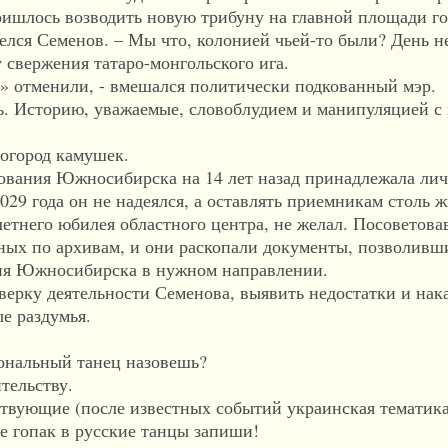
ришлось возводить новую трибуну на главной площади го
ся Семенов. – Мы что, колонией чьей-то были? День н
 свержения татаро-монгольского ига.
 отменили, - вмешался политически подкованный мэр.
 Историю, уважаемые, словоблудием и манипуляцией с
огород камушек.
ния Южносибирска на 14 лет назад принадлежала лич
2029 года он не надеялся, а оставлять приемникам столь
етнего юбилея областного центра, не желал. Посоветова
ных по архивам, и они раскопали документы, позволивш
ния Южносибирска в нужном направлении.
ку деятельности Семенова, выявить недостатки и нака
е раздумья.
нальный танец назовешь?
тельству.
вующие (после известных событий украинская тематика
ще гопак в русские танцы запиши!