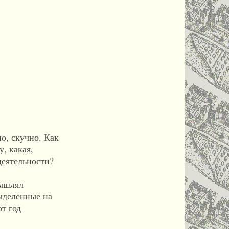
, скучно. Как
, какая,
деятельности?
мышлял
ыделенные на
т год