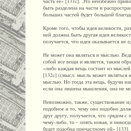
часть ее» [131c]. Это неизбежно прив
быть разделена на части и распростра
больших частей будет большой благода
Кроме того, чтобы идея великости, р
ней должна быть другая идея великост
получается, что идея оказывается не 
Не может она являться и мыслью. Ведь
собой все вещи и является, таким обра
«либо каждая вещь состоит из мыслей
[132c] (смысл: мысль может являться 
мыслью. Но тогда эта вещь, будучи н
если она лишена мышления, она не м
Невозможно, также, существование ид
подобное и то, чему оно подобно дол
друг другу, получается, что «рядом с 
чему-либо, то – опять новая, и никог
будет подобна причастному ей» [133].