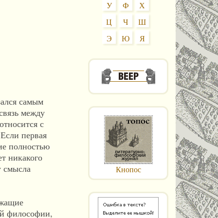
У
Ф
Х
Ц
Ч
Ш
Э
Ю
Я
зался самым
 связь между
оотносится с
 Если первая
ние полностью
ет никакого
у смысла
Кнопос
ржащие
ой философии,