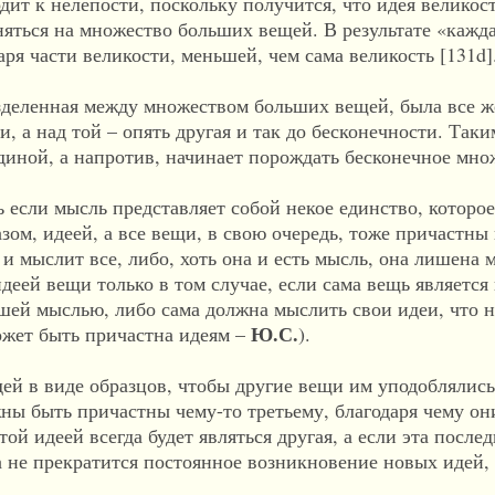
одит к нелепости, поскольку получится, что идея великос
няться на множество больших вещей. В результате «кажд
ря части великости, меньшей, чем сама великость [131d]
азделенная между множеством больших вещей, была все ж
и, а над той – опять другая и так до бесконечности. Так
единой, а напротив, начинает порождать бесконечное множ
 если мысль представляет собой некое единство, которо
зом, идеей, а все вещи, в свою очередь, тоже причастны 
 и мыслит все, либо, хоть она и есть мысль, она лишена
идеей вещи только в том случае, если сама вещь является
ашей мыслью, либо сама должна мыслить свои идеи, что н
Ю.С.
ожет быть причастна идеям –
).
ей в виде образцов, чтобы другие вещи им уподоблялись
жны быть причастны чему-то третьему, благодаря чему о
этой идеей всегда будет являться другая, а если эта после
да не прекратится постоянное возникновение новых идей,