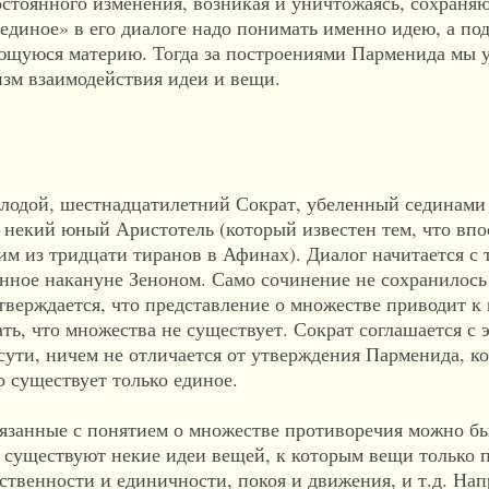
остоянного изме­нения, возникая и уничтожаясь, сохраня
диное» в его диалоге надо понимать именно идею, а по
ющуюся материю. Тогда за построениями Парменида мы 
изм взаимодействия идеи и вещи.
олодой, шестнадцатилетний Сократ, убеленный сединами
некий юный Аристотель (который известен тем, что впо
м из тридцати тиранов в Афинах). Диалог начитается с т
нное накануне Зеноном. Само сочинение не сохранилось 
утверждается, что представление о множестве приводит 
ь, что множества не существует. Сократ соглашается с 
 сути, ничем не отличается от утверждения Парменида, к
о существует только единое.
связанные с понятием о множестве противоречия можно б
то существуют некие идеи вещей, к которым вещи только
ственности и единичности, покоя и движения, и т.д. Нап