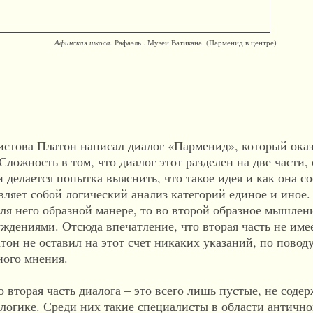
ая школа.
Рафаэль . Музеи Ватикана. (Парменид в центре)
истова Платон написал диалог «Парменид», который ока
Сложность в том, что диалог этот разделен на две части,
 делается попытка выяс­нить, что такое идея и как она с
вляет собой логический анализ категорий единое и иное.
ля него образной манере, то во второй образное мышле­
ждениями. Отсюда впечатление, что вторая часть не име
тон не оставил на этот счет никаких указаний, по повод
ного мнения.
 вторая часть диалога – это всего лишь пустые, не соде
логике. Среди них такие специалисты в области античн