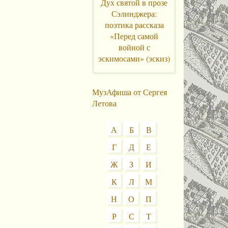
Дух святой в прозе
Сэлинджера:
поэтика рассказа
«Перед самой
войной с
эскимосами» (эскиз)
МузАфиша от Сергея
Летова
А
Б
В
Г
Д
Е
Ж
З
И
К
Л
М
Н
О
П
Р
С
Т