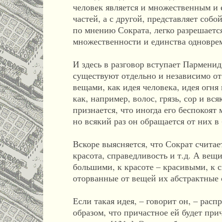
человек является и множественным и 
частей, а с другой, представляет соб
по мнению Сократа, легко разрешаетс
множественности и единства одновре
И здесь в разговор вступает Парменид
существуют отдельно и независимо от 
вещами, как идея человека, идея огня
как, например, волос, грязь, сор и вс
признается, что иногда его беспокоят
но всякий раз он обращается от них в
Вскоре выясняется, что Сократ считае
красота, справедливость и т.д. А ве
большими, к красоте – красивыми, к 
оторванные от вещей их абстрактные 
Если такая идея, – говорит он, – рас
образом, что причастное ей будет прич