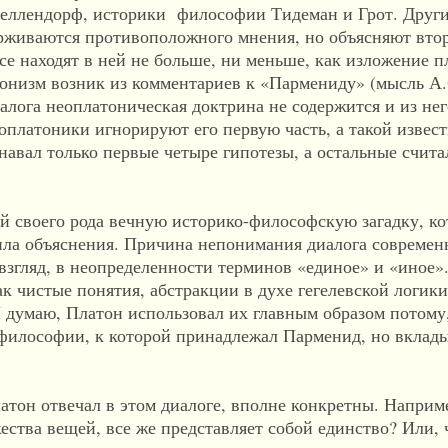
ллендорф, историки философии Тидеман и Грот. Други
рживаются противоположного мнения, но объясняют вто
се находят в ней не больше, ни меньше, как изложение 
тонизм возник из комментариев к «Пармениду» (мысль А.
иалога неоплатоническая доктрина не содержится и из нег
оплатоники игнорируют его первую часть, а такой извес
навал только первые четыре гипотезы, а остальные счита
ой своего рода вечную историко-философскую загадку, кот
чила объяснения. Причина непонимания диалога совреме
 взгляд, в неопределенности терминов «единое» и «иное
к чистые понятия, абстракции в духе гегелевской логики
 думаю, Платон использовал их главным образом потому,
философии, к которой принадлежал Парменид, но вклады
латон отвечал в этом диалоге, вполне конкретны. Наприм
ства вещей, все же представляет собой единство? Или, ч