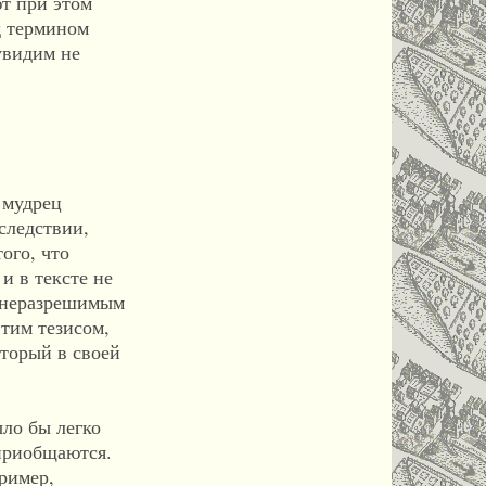
ют при этом
д термином
увидим не
 мудрец
следствии,
ого, что
и в тексте не
к неразрешимым
этим тезисом,
оторый в своей
ыло бы легко
 приобщаются.
ример,