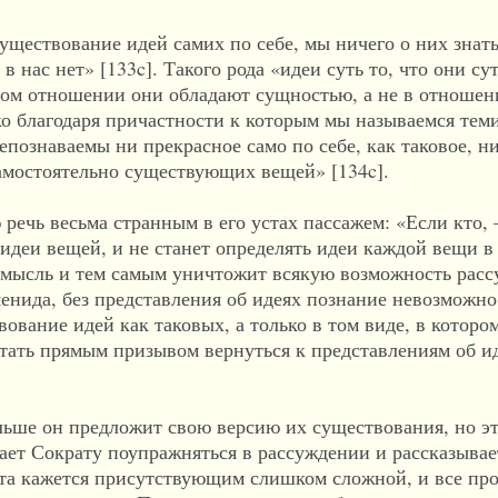
уществование идей самих по себе, мы ничего о них знат
 нас нет» [133c]. Такого рода «идеи суть то, что они су
том отношении они обладают сущностью, а не в отношен
ко благодаря причастности к которым мы называемся те
епознаваемы ни прекрасное само по себе, как таковое, ни
самостоятельно существующих вещей» [134c].
ечь весьма странным в его устах пассажем: «Если кто, –
идеи вещей, и не станет определять идеи каждой вещи в
ю мысль и тем самым уничтожит всякую возможность рас
менида, без представления об идеях познание невозможно
ование идей как таковых, а только в том виде, в которо
тать прямым призывом вернуться к представлениям об ид
льше он предложит свою версию их существования, но эт
ает Сократу поупражняться в рассуждении и рассказывае
 эта кажется присутствующим слишком сложной, и все про