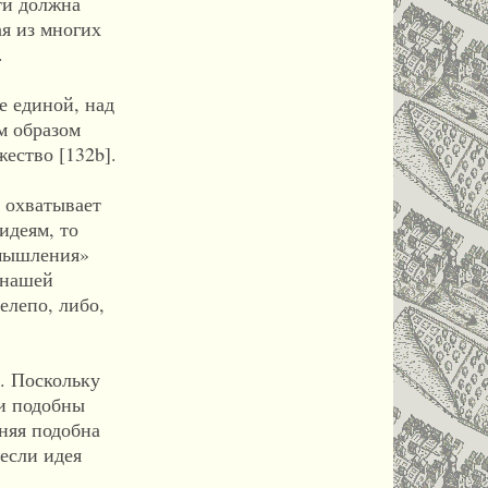
ти должна
ая из многих
.
е единой, над
им образом
ество [132b].
е охватывает
идеям, то
 мышления»
 нашей
елепо, либо,
. Поскольку
ни подобны
дняя подобна
 если идея