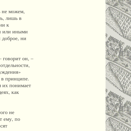
ь не можем,
ть, лишь в
ии к
ми или иными
 доброе, ни
 говорит он, –
 отдельности,
суждения»
 в принципе.
м их понимает
еях, как
ого не
т ему, по
сят