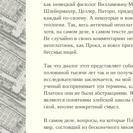
как немецкий филолог Вилламовиц-Ме
Шлейермахер, Целлер, Наторп, приде
каждый по-своему. А некоторые и вов
теологии. Так, весь античный неопла
хотя, на самом деле, в самом тексте д
Не случайно в своих комментариях не
неоплатоник, как Прокл, и вовсе приз
бессмыслицей.
Так что диалог этот представляет соб
половиной тысячи лет так и не полу
исследователями заключается, на мой
ученый воспринимает эти термины, ка
Платона они не были абстракциями. Я
являются понятиями элейской школы 
свой, вполне конкретный смысл.
В самом деле, вопросы, на которые П
мир, состоящий из бесконечного множе