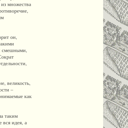
 из множества
противоречие,
ям
орит он,
такими
ся смешными,
Сократ
отдельности,
е, великость,
ости –
понимаемые как
ма таким
 вся идея, а