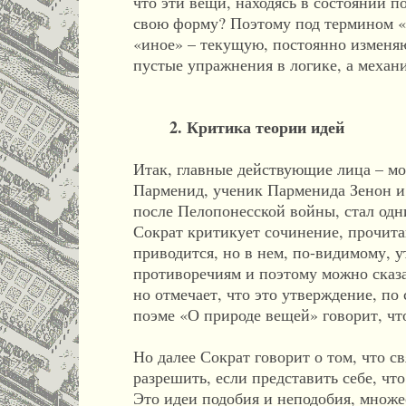
что эти вещи, находясь в состоянии п
свою форму? Поэтому под термином «е
«иное» – текущую, постоянно изменя
пустые упражнения в логике, а механ
2. Критика теории идей
Итак, главные действующие лица – м
Парменид, ученик Парменида Зенон и 
после Пелопонесской войны, стал одни
Сократ критикует сочинение, прочита
приводится, но в нем, по-видимому, 
противоречиям и поэтому можно сказат
но отмечает, что это утверждение, по
поэме «О природе вещей» говорит, чт
Но далее Сократ говорит о том, что 
разрешить, если представить себе, ч
Это идеи подобия и неподобия, множе