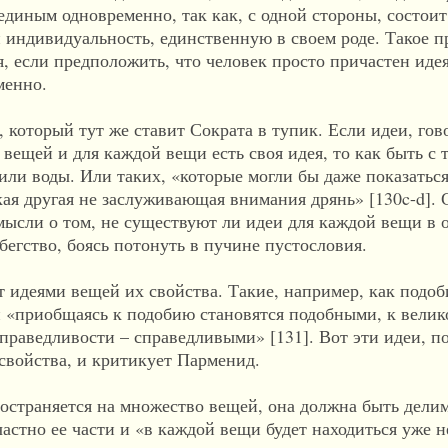
единым одновременно, так как, с одной стороны, состоит
ой индивидуальность, единственную в своем роде. Такое 
я, если предположить, что человек просто причастен иде
менно.
, который тут же ставит Сократа в тупик. Если идеи, гов
вещей и для каждой вещи есть своя идея, то как быть с 
 или воды. Или таких, «которые могли бы даже показать
якая другая не заслуживающая внимания дрянь» [130c-d]. 
 мысли о том, не существуют ли идеи для каждой вещи в 
 бегство, боясь потонуть в пучине пустословия.
т идеями вещей их свойства. Такие, например, как подоби
щи «приобщаясь к подобию становятся подобными, к велик
справедливости – справедливыми» [131]. Вот эти идеи, 
свойства, и критикует Парменид.
пространяется на множество вещей, она должна быть дели
астно ее части и «в каждой вещи будет находиться уже не