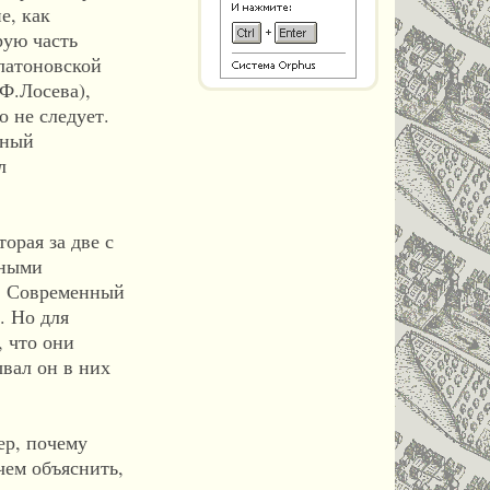
е, как
рую часть
платоновской
Ф.Лосева),
о не следует.
тный
л
орая за две с
нными
». Современный
. Но для
 что они
вал он в них
ер, почему
ем объяс­нить,